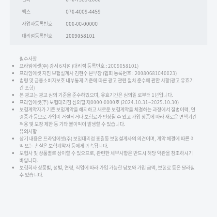
팩스
070-4009-4459
사업자등록번호
000-00-00000
대리점등록번호
2009058101
필수사항
프라임에셋(주) 강서 6지점 (대리점 등록번호 : 2009058101)
프라임에셋 지점 보험설계사 김현수 본부장 (협회 등록번호 : 20080681040023)
법령 및 금융소비자보호 내부통제 기준에 따른 광고 관련 절차 준수에 관한 사항(광고 유효기
간 포함)
본 광고는 광고 심의 기준을 준수하였으며, 유효기간은 심의일 로부터 1년입니다.
프라임에셋(주) 보험대리점 심의필 제0000-0000호 (2024.10.31~2025.10.30)
보험계약자가 기존 보험계약을 해지하고 새로운 보험계약을 체결하는 과정에서 질병이력, 연
령증가 등으로 가입이 거절되거나 보험료가 인상될 수 있고 가입 상품에 따라 새로운 면책기간
적용 및 보장 제한 등 기타 불이익이 발생할 수 있습니다.
유의사항
상기 내용은 프라임에셋(주) 보험대리점 홍길동 보험설계사의 의견이며, 계약 체결에 따른 이
익 또는 손실은 보험계약자 등에게 귀속됩니다.
보험사 및 상품별로 상이할 수 있으므로, 관련한 세부사항은 반드시 해당 약관을 참조하시기
바랍니다.
보험회사 상품별, 성별, 연령, 직업에 따라 가입 가능한 담보와 가입 금액, 보험료 등은 달라질
수 있습니다.