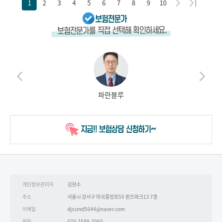
1
2
3
4
5
6
7
8
9
10
파란블루
개인정보관리자
김현수
주소
서울시 강서구 마곡중앙로55 퀸즈파크13 7층
이메일
djssmd5644@naver.com
전화
070-7589-2060